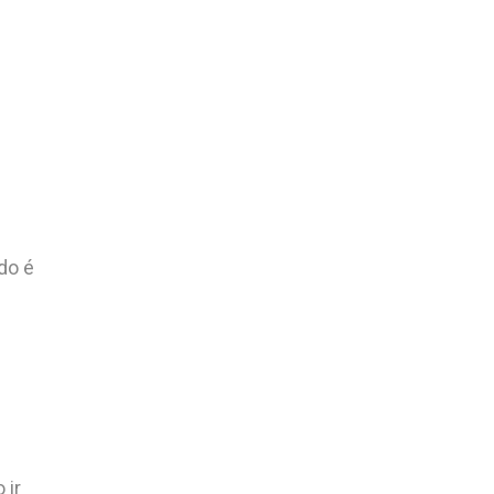
do é
 ir