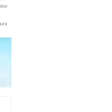
eber
gura