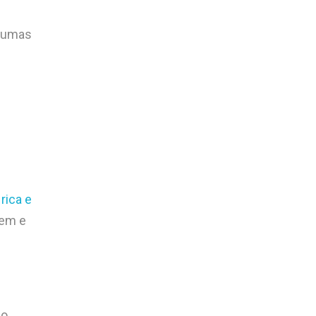
lgumas
rica e
rem e
ão