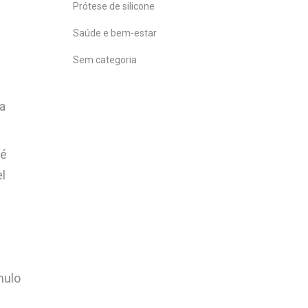
Prótese de silicone
Saúde e bem-estar
Sem categoria
ra
 é
l
mulo