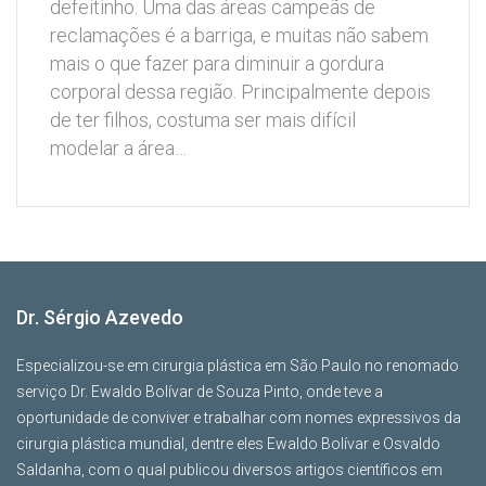
defeitinho. Uma das áreas campeãs de
reclamações é a barriga, e muitas não sabem
mais o que fazer para diminuir a gordura
corporal dessa região. Principalmente depois
de ter filhos, costuma ser mais difícil
modelar a área…
Dr. Sérgio Azevedo
Especializou-se em cirurgia plástica em São Paulo no renomado
serviço Dr. Ewaldo Bolívar de Souza Pinto, onde teve a
oportunidade de conviver e trabalhar com nomes expressivos da
cirurgia plástica mundial, dentre eles Ewaldo Bolívar e Osvaldo
Saldanha, com o qual publicou diversos artigos científicos em