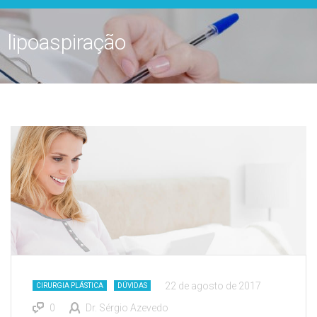
lipoaspiração
22 de agosto de 2017
CIRURGIA PLÁSTICA
DÚVIDAS
0
Dr. Sérgio Azevedo