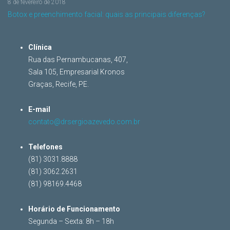
8 de fevereiro de 2018
Botox e preenchimento facial: quais as principais diferenças?
Clínica
Rua das Pernambucanas, 407,
Sala 105, Empresarial Kronos
Graças, Recife, PE.
E-mail
contato@drsergioazevedo.com.br
Telefones
(81) 3031.8888
(81) 3062.2631
(81) 98169.4468
Horário de Funcionamento
Segunda – Sexta: 8h – 18h