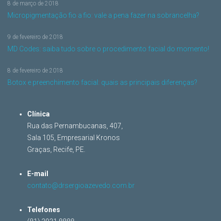
8 de março de 2018
Micropigmentação fio a fio: vale a pena fazer na sobrancelha?
9 de fevereiro de 2018
MD Codes: saiba tudo sobre o procedimento facial do momento!
8 de fevereiro de 2018
Botox e preenchimento facial: quais as principais diferenças?
Clínica
Rua das Pernambucanas, 407,
Sala 105, Empresarial Kronos
Graças, Recife, PE.
E-mail
contato@drsergioazevedo.com.br
Telefones