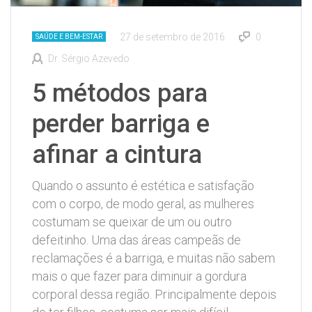
27 de setembro de 2016
0
SAÚDE E BEM-ESTAR
Dr. Sérgio Azevedo
5 métodos para
perder barriga e
afinar a cintura
Quando o assunto é estética e satisfação
com o corpo, de modo geral, as mulheres
costumam se queixar de um ou outro
defeitinho. Uma das áreas campeãs de
reclamações é a barriga, e muitas não sabem
mais o que fazer para diminuir a gordura
corporal dessa região. Principalmente depois