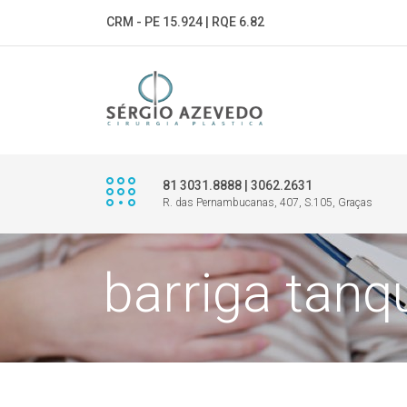
CRM - PE 15.924 | RQE 6.82
81 3031.8888 | 3062.2631
R. das Pernambucanas, 407, S.105, Graças
barriga tanq