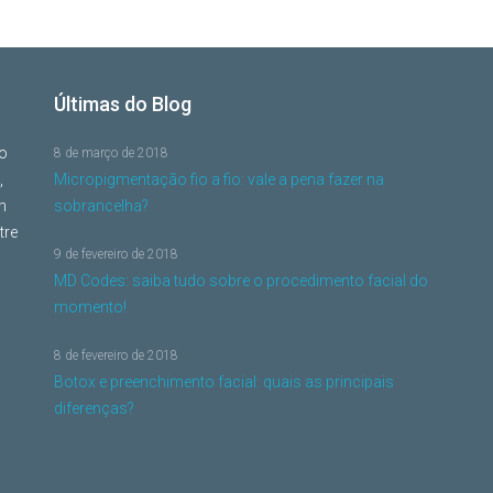
Últimas do Blog
no
8 de março de 2018
,
Micropigmentação fio a fio: vale a pena fazer na
m
sobrancelha?
tre
9 de fevereiro de 2018
MD Codes: saiba tudo sobre o procedimento facial do
momento!
8 de fevereiro de 2018
Botox e preenchimento facial: quais as principais
diferenças?