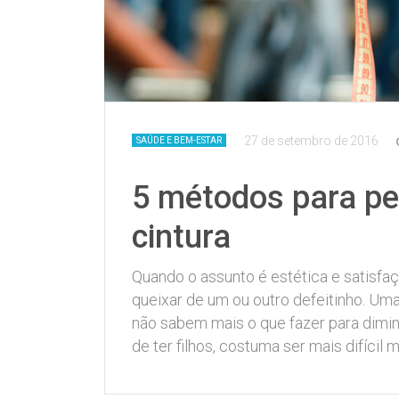
27 de setembro de 2016
SAÚDE E BEM-ESTAR
5 métodos para per
cintura
Quando o assunto é estética e satisf
queixar de um ou outro defeitinho. Um
não sabem mais o que fazer para dimin
de ter filhos, costuma ser mais difícil 