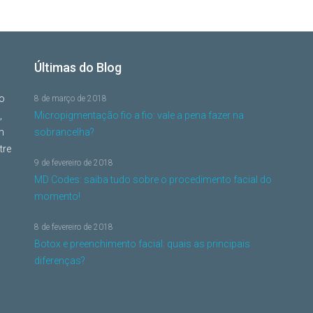
Últimas do Blog
no
8 de março de 2018
,
Micropigmentação fio a fio: vale a pena fazer na
m
sobrancelha?
tre
9 de fevereiro de 2018
MD Codes: saiba tudo sobre o procedimento facial do
momento!
8 de fevereiro de 2018
Botox e preenchimento facial: quais as principais
diferenças?