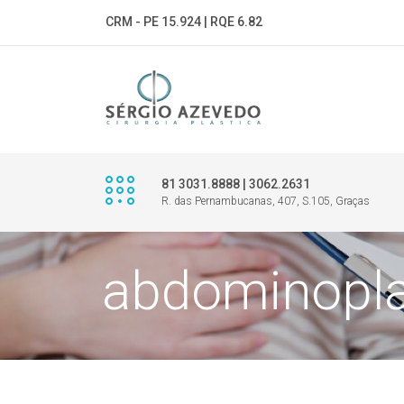
CRM - PE 15.924 | RQE 6.82
81 3031.8888 | 3062.2631
R. das Pernambucanas, 407, S.105, Graças
abdominopla