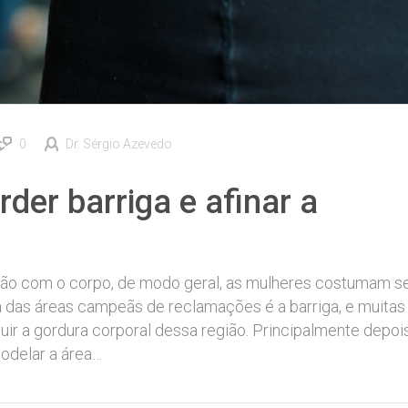
0
Dr. Sérgio Azevedo
der barriga e afinar a
ação com o corpo, de modo geral, as mulheres costumam s
a das áreas campeãs de reclamações é a barriga, e muitas
uir a gordura corporal dessa região. Principalmente depoi
modelar a área…