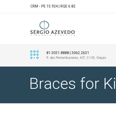
CRM - PE 15.924 | RQE 6.82
81 3031.8888 | 3062.2631
R. das Pernambucanas, 407, S.105, Graças
Braces for K